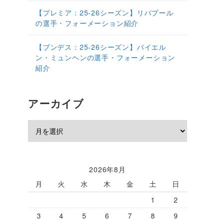
【プレミア：25‐26シーズン】リバプール
の選手・フォーメーション紹介
【ブンデス：25‐26シーズン】バイエル
ン・ミュンヘンの選手・フォーメーション
紹介
アーカイブ
2026年8月
月
火
水
木
金
土
日
1
2
3
4
5
6
7
8
9